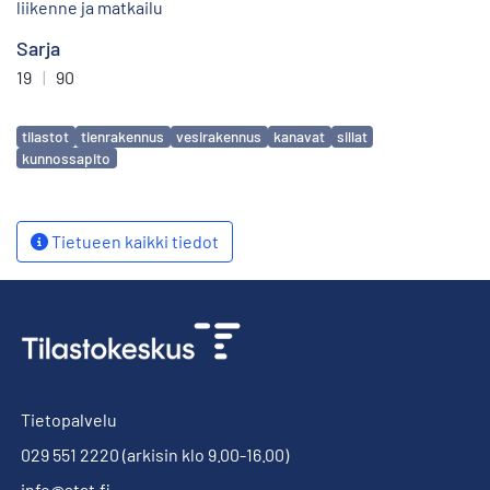
liikenne ja matkailu
Sarja
19
|
90
Avainsanat
tilastot
tienrakennus
vesirakennus
kanavat
sillat
kunnossapito
Tietueen kaikki tiedot
Tietopalvelu
029 551 2220
(arkisin klo 9.00-16.00)
info@stat.fi