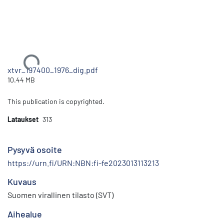
Ladataan...
xtvr_197400_1976_dig.pdf
10.44 MB
This publication is copyrighted.
Lataukset
313
Pysyvä osoite
https://urn.fi/URN:NBN:fi-fe2023013113213
Kuvaus
Suomen virallinen tilasto (SVT)
Aihealue