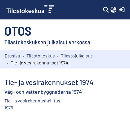
(c
OTOS
Tilastokeskuksen julkaisut verkossa
Etusivu
Tilastokeskus
Tilastojulkaisut
Kokoelmat
Tie- ja vesirakennukset 1974
Selaa
Tie- ja vesirakennukset 1974
Väg- och vattenbyggnaderna 1974
Tie- ja vesirakennushallitus
1976