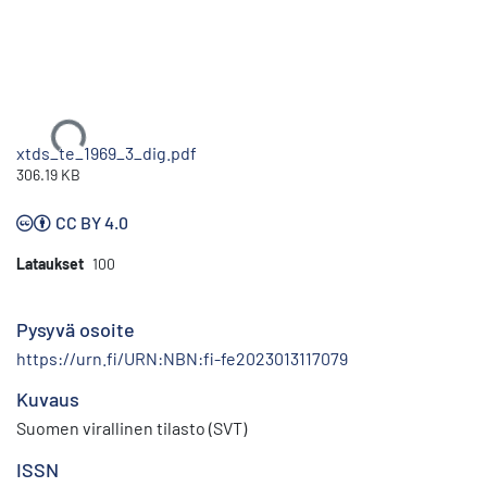
Ladataan...
xtds_te_1969_3_dig.pdf
306.19 KB
CC BY 4.0
Lataukset
100
Pysyvä osoite
https://urn.fi/URN:NBN:fi-fe2023013117079
Kuvaus
Suomen virallinen tilasto (SVT)
ISSN