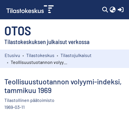
(c
OTOS
Tilastokeskuksen julkaisut verkossa
Etusivu
Tilastokeskus
Tilastojulkaisut
Kokoelmat
Teollisuustuotannon volyymi-indeksi, tammikuu 1969
Selaa
Teollisuustuotannon volyymi-indeksi,
tammikuu 1969
Tilastollinen päätoimisto
1969-03-11