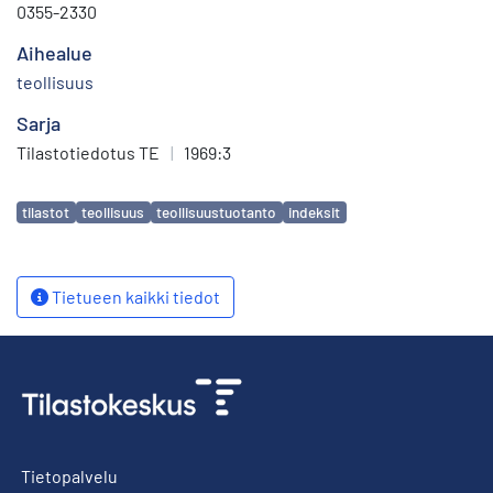
0355-2330
Aihealue
teollisuus
Sarja
Tilastotiedotus TE
|
1969:3
Avainsanat
tilastot
teollisuus
teollisuustuotanto
indeksit
Tietueen kaikki tiedot
Tietopalvelu