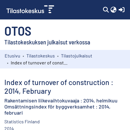
(c
OTOS
Tilastokeskuksen julkaisut verkossa
Etusivu
Tilastokeskus
Tilastojulkaisut
Kokoelmat
Index of turnover of construction : 2014, February
Selaa
Index of turnover of construction :
2014, February
Rakentamisen liikevaihtokuvaaja : 2014, helmikuu
Omsättningsindex för byggverksamhet : 2014,
februari
Statistics Finland
2014