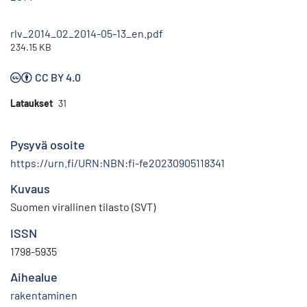
rlv_2014_02_2014-05-13_en.pdf
234.15 KB
CC BY 4.0
Lataukset
31
Pysyvä osoite
https://urn.fi/URN:NBN:fi-fe20230905118341
Kuvaus
Suomen virallinen tilasto (SVT)
ISSN
1798-5935
Aihealue
rakentaminen