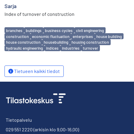
Sarja
Index of turnover of construction
Avainsanat
branches
buildings
business cycles
civil engineering
construction
economic fluctuation
enterprises
house building
house construction
housebuilding
housing construction
hydraulic engineering
indices
industries
turnover
Tietueen kaikki tiedot
Tietopalvelu
029 551 2220
(arkisin klo 9.00-16.00)