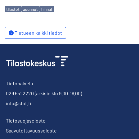
Avainsanat
tilastot
asunnot
hinnat
Tietueen kaikki tiedot
Tietopalvelu
029 551 2220
(arkisin klo 9.00-16.00)
info@stat.fi
Tietosuojaseloste
Saavutettavuusseloste