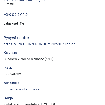
1.32 MB
CC BY 4.0
Lataukset
114
Pysyvä osoite
https://urn.fi/URN:NBN:fi-fe2023013119927
Kuvaus
Suomen virallinen tilasto (SVT)
ISSN
0784-820X
Aihealue
hinnat ja kustannukset
Sarja
Kuluttajahintaindeksi
|
2001:8