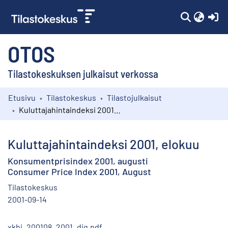
(c
OTOS
Tilastokeskuksen julkaisut verkossa
Etusivu
Tilastokeskus
Tilastojulkaisut
Kokoelmat
Kuluttajahintaindeksi 2001, elokuu
Selaa
Kuluttajahintaindeksi 2001, elokuu
Konsumentprisindex 2001, augusti
Consumer Price Index 2001, August
Tilastokeskus
2001-09-14
xkhi_200108_2001_dig.pdf