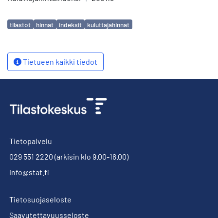
Avainsanat
tilastot
hinnat
indeksit
kuluttajahinnat
Tietueen kaikki tiedot
Tietopalvelu
029 551 2220
(arkisin klo 9.00-16.00)
info@stat.fi
Tietosuojaseloste
Saavutettavuusseloste