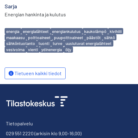
Sarja
Energian hankinta ja kulutus
Avainsanat
energia
energialähteet
energiankulutus
kaukolämpö
kivihiili
maakaasu
polttoaineet
puupolttoaineet
päästöt
sähkö
sähköntuotanto
tuonti
turve
uusiutuvat energialähteet
vesivoima
vienti
ydinenergia
öljy
Tietueen kaikki tiedot
Tietopalvelu
029 551 2220
(arkisin klo 9.00-16.00)