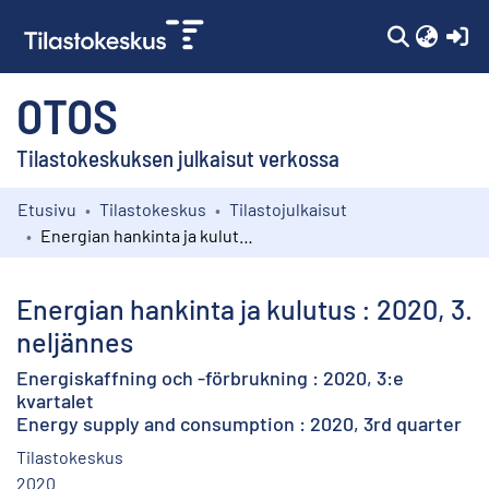
(c
OTOS
Tilastokeskuksen julkaisut verkossa
Etusivu
Tilastokeskus
Tilastojulkaisut
Kokoelmat
Energian hankinta ja kulutus : 2020, 3. neljännes
Selaa
Energian hankinta ja kulutus : 2020, 3.
neljännes
Energiskaffning och -förbrukning : 2020, 3:e
kvartalet
Energy supply and consumption : 2020, 3rd quarter
Tilastokeskus
2020