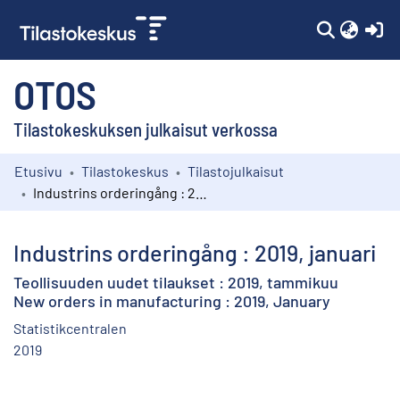
(c
OTOS
Tilastokeskuksen julkaisut verkossa
Etusivu
Tilastokeskus
Tilastojulkaisut
Kokoelmat
Industrins orderingång : 2019, januari
Selaa
Industrins orderingång : 2019, januari
Teollisuuden uudet tilaukset : 2019, tammikuu
New orders in manufacturing : 2019, January
Statistikcentralen
2019