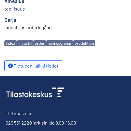
Aihealue
teollisuus
Sarja
Industrins orderingång
Avainsanat
index
industri
order
näringsgrenar
produktion
Tietueen kaikki tiedot
Tietopalvelu
029 551 2220
(arkisin klo 9.00-16.00)