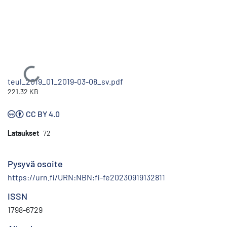
Ladataan...
teul_2019_01_2019-03-08_sv.pdf
221.32 KB
CC BY 4.0
Lataukset
72
Pysyvä osoite
https://urn.fi/URN:NBN:fi-fe20230919132811
ISSN
1798-6729