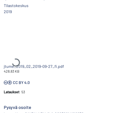
Tilastokeskus
2019
Ladataan...
jtume_2019_02_2019-09-27_fi.pdf
428.83 KB
CC BY 4.0
Lataukset
53
Pysyvä osoite