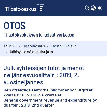
(c
OTOS
Tilastokeskuksen julkaisut verkossa
Etusivu
Tilastokeskus
Tilastojulkaisut
Kokoelmat
Julkisyhteisöjen tulot ja menot neljännesvuosittain : 2019, 2. vuosineljännes
Selaa
Julkisyhteisöjen tulot ja menot
neljännesvuosittain : 2019, 2.
vuosineljännes
Den offentliga sektorns inkomster och utgifter
kvartalsvis : 2019, 2:a kvartalet
General government revenue and expenditure by
quarter : 2019, 2nd quarter