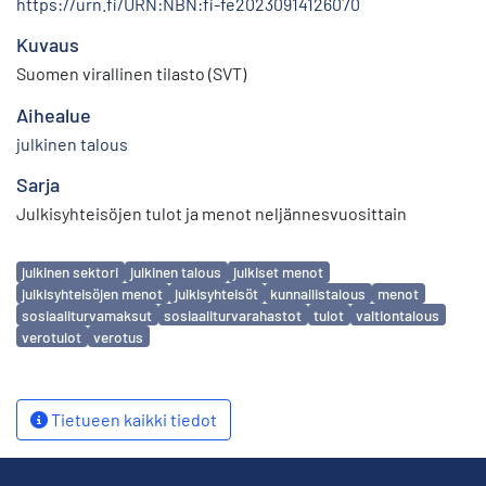
https://urn.fi/URN:NBN:fi-fe20230914126070
Kuvaus
Suomen virallinen tilasto (SVT)
Aihealue
julkinen talous
Sarja
Julkisyhteisöjen tulot ja menot neljännesvuosittain
Avainsanat
julkinen sektori
julkinen talous
julkiset menot
julkisyhteisöjen menot
julkisyhteisöt
kunnallistalous
menot
sosiaaliturvamaksut
sosiaaliturvarahastot
tulot
valtiontalous
verotulot
verotus
Tietueen kaikki tiedot