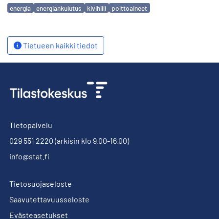
Avainsanat
energia
energiankulutus
kivihiili
polttoaineet
Tietueen kaikki tiedot
Tietopalvelu
029 551 2220
(arkisin klo 9.00-16.00)
info@stat.fi
Tietosuojaseloste
Saavutettavuusseloste
Evästeasetukset