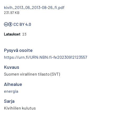
kivih_2013_06_2013-08-26_fi.pdf
231.97 KB
CC BY 4.0
Lataukset
23
Pysyvä osoite
https://urn.fi/URN:NBN:fi-fe20230912123557
Kuvaus
Suomen virallinen tilasto (SVT)
Aihealue
energia
Sarja
Kivihiilen kulutus