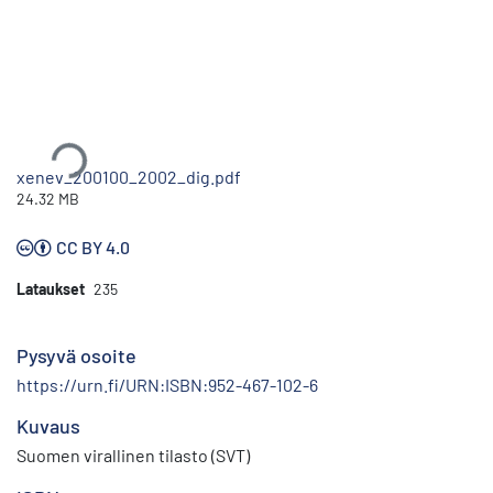
Ladataan...
xenev_200100_2002_dig.pdf
24.32 MB
CC BY 4.0
Lataukset
235
Pysyvä osoite
https://urn.fi/URN:ISBN:952-467-102-6
Kuvaus
Suomen virallinen tilasto (SVT)