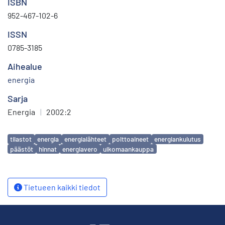
ISBN
952-467-102-6
ISSN
0785-3185
Aihealue
energia
Sarja
Energia
|
2002:2
Avainsanat
tilastot
energia
energialähteet
polttoaineet
energiankulutus
päästöt
hinnat
energiavero
ulkomaankauppa
Tietueen kaikki tiedot