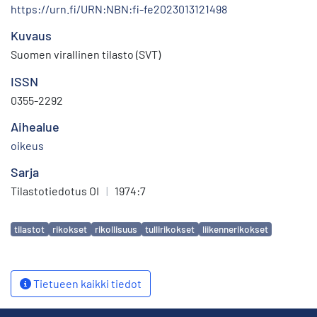
https://urn.fi/URN:NBN:fi-fe2023013121498
Kuvaus
Suomen virallinen tilasto (SVT)
ISSN
0355-2292
Aihealue
oikeus
Sarja
Tilastotiedotus OI
|
1974:7
Avainsanat
tilastot
rikokset
rikollisuus
tullirikokset
liikennerikokset
Tietueen kaikki tiedot