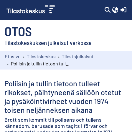
(c
OTOS
Tilastokeskuksen julkaisut verkossa
Etusivu
Tilastokeskus
Tilastojulkaisut
Kokoelmat
Poliisin ja tullin tietoon tulleet rikokset, päihtyneenä säilöön otetut ja pysäköintivirheet vuoden 1974 toisen neljänneksen aikana
Selaa
Poliisin ja tullin tietoon tulleet
rikokset, päihtyneenä säilöön otetut
ja pysäköintivirheet vuoden 1974
toisen neljänneksen aikana
Brott som kommit till polisens och tullens
kännedom, berusade som tagits i förvar och