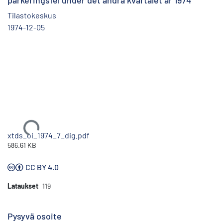
parkeringsfel under det andra kvartalet år 1974
Tilastokeskus
1974-12-05
Ladataan...
xtds_oi_1974_7_dig.pdf
586.61 KB
CC BY 4.0
Lataukset
119
Pysyvä osoite