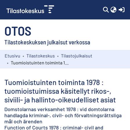
(c
OTOS
Tilastokeskuksen julkaisut verkossa
Etusivu
Tilastokeskus
Tilastojulkaisut
Kokoelmat
Tuomioistuinten toiminta 1978 : tuomioistuimissa käsitellyt rikos-, siviili- ja hallinto-oikeudelliset asiat
Selaa
Tuomioistuinten toiminta 1978 :
tuomioistuimissa käsitellyt rikos-,
siviili- ja hallinto-oikeudelliset asiat
Domstolarnas verksamhet 1978 : vid domtolarna
handlagda kriminal-, civil- och förvaltningsrättsliga
mål och ärenden
Function of Courts 1978 : criminal- civil and