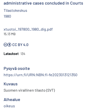
administrative cases concluded in Courts
Tilastokeskus
1980
xtuotoi_197800_1980_dig.pdf
15.13 MB
CC BY 4.0
Lataukset
134
Pysyvä osoite
https://urn.fi/URN:NBN:fi-fe2023013121350
Kuvaus
Suomen virallinen tilasto (SVT)
Aihealue
oikeus