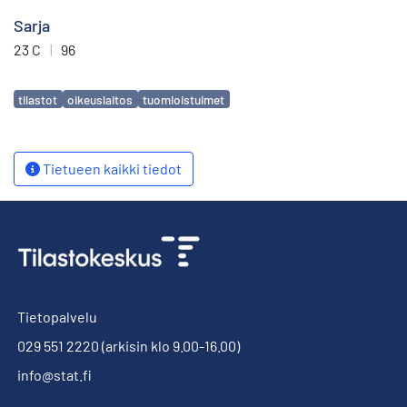
Sarja
23 C
|
96
Avainsanat
tilastot
oikeuslaitos
tuomioistuimet
Tietueen kaikki tiedot
Tietopalvelu
029 551 2220
(arkisin klo 9.00-16.00)
info@stat.fi