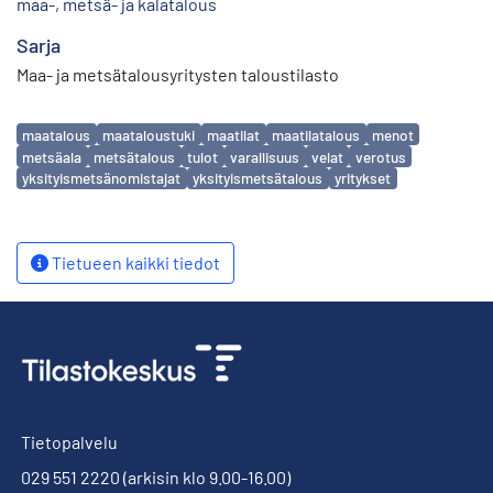
maa-, metsä- ja kalatalous
Sarja
Maa- ja metsätalousyritysten taloustilasto
Avainsanat
maatalous
maataloustuki
maatilat
maatilatalous
menot
metsäala
metsätalous
tulot
varallisuus
velat
verotus
yksityismetsänomistajat
yksityismetsätalous
yritykset
Tietueen kaikki tiedot
Tietopalvelu
029 551 2220
(arkisin klo 9.00-16.00)