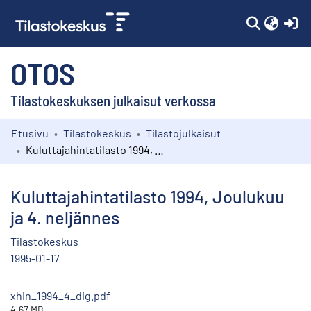
(c
OTOS
Tilastokeskuksen julkaisut verkossa
Etusivu
Tilastokeskus
Tilastojulkaisut
Kokoelmat
Kuluttajahintatilasto 1994, Joulukuu ja 4. neljännes
Selaa
Kuluttajahintatilasto 1994, Joulukuu
ja 4. neljännes
Tilastokeskus
1995-01-17
xhin_1994_4_dig.pdf
4.67 MB