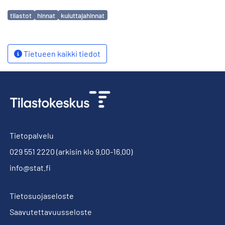
Avainsanat
tilastot
hinnat
kuluttajahinnat
Tietueen kaikki tiedot
Tietopalvelu
029 551 2220
(arkisin klo 9.00-16.00)
info@stat.fi
Tietosuojaseloste
Saavutettavuusseloste