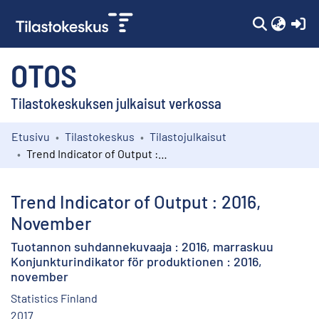
(c
OTOS
Tilastokeskuksen julkaisut verkossa
Etusivu
Tilastokeskus
Tilastojulkaisut
Kokoelmat
Trend Indicator of Output : 2016, November
Selaa
Trend Indicator of Output : 2016,
November
Tuotannon suhdannekuvaaja : 2016, marraskuu
Konjunkturindikator för produktionen : 2016,
november
Statistics Finland
2017