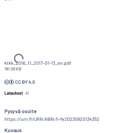
Ladataan...
ktkk_2016_11_2017-01-13_en.pdf
181.09 KB
CC BY 4.0
Lataukset
41
Pysyvä osoite
https://urn.fi/URN:NBN:fi-fe20230920134352
Kuvaus