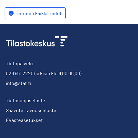
Tietueen kaikki tiedot
Tietopalvelu
029 551 2220
(arkisin klo 9.00-16.00)
info@stat.fi
Tietosuojaseloste
Saavutettavuusseloste
Evästeasetukset