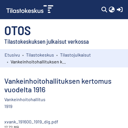
(c
OTOS
Tilastokeskuksen julkaisut verkossa
Etusivu
Tilastokeskus
Tilastojulkaisut
Kokoelmat
Vankeinhoitohallituksen kertomus vuodelta 1916
Selaa
Vankeinhoitohallituksen kertomus
vuodelta 1916
Vankeinhoitohallitus
1919
xvank_191600_1919_dig.pdf
17.72 MB