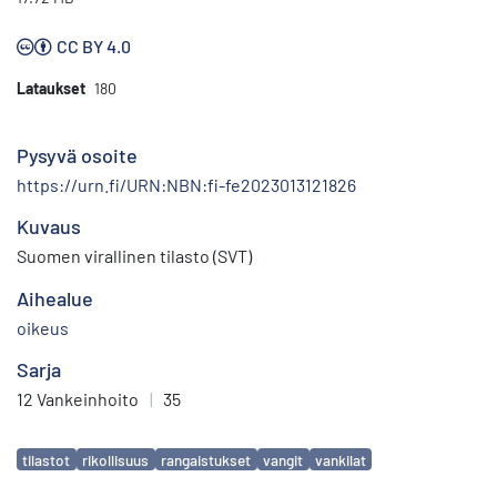
CC BY 4.0
Lataukset
180
Pysyvä osoite
https://urn.fi/URN:NBN:fi-fe2023013121826
Kuvaus
Suomen virallinen tilasto (SVT)
Aihealue
oikeus
Sarja
12 Vankeinhoito
|
35
Avainsanat
tilastot
rikollisuus
rangaistukset
vangit
vankilat