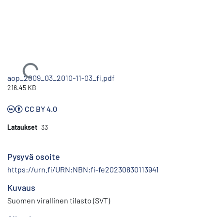
Ladataan...
aop_2009_03_2010-11-03_fi.pdf
216.45 KB
CC BY 4.0
Lataukset
33
Pysyvä osoite
https://urn.fi/URN:NBN:fi-fe20230830113941
Kuvaus
Suomen virallinen tilasto (SVT)