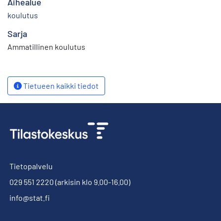
Aihealue
koulutus
Sarja
Ammatillinen koulutus
Tietueen kaikki tiedot
Tietopalvelu
029 551 2220
(arkisin klo 9.00-16.00)
info@stat.fi