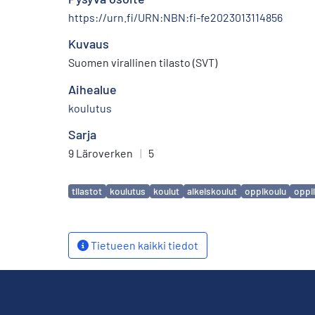
https://urn.fi/URN:NBN:fi-fe2023013114856
Kuvaus
Suomen virallinen tilasto (SVT)
Aihealue
koulutus
Sarja
9 Läroverken
|
5
Avainsanat
tilastot
koulutus
koulut
alkeiskoulut
oppikoulu
oppi
Tietueen kaikki tiedot