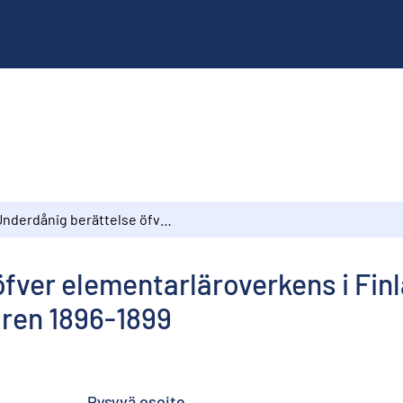
Underdånig berättelse öfver elementarläroverkens i Finland tillstånd och verksamhet under läseåren 1896-1899
fver elementarläroverkens i Finl
ren 1896-1899
Pysyvä osoite