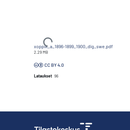
Ladataan...
xoppik_a_1896-1899_1900_dig_swe.pdf
2.29 MB
CC BY 4.0
Lataukset
96