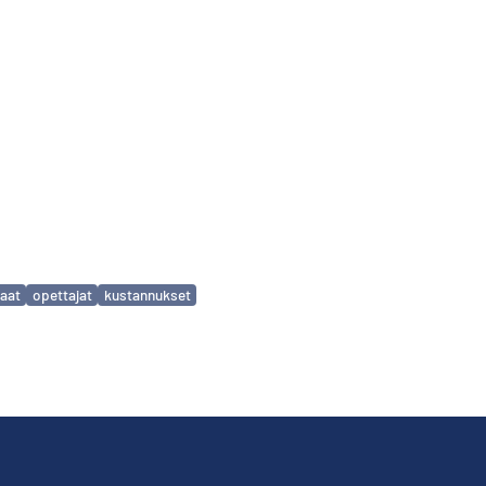
laat
opettajat
kustannukset