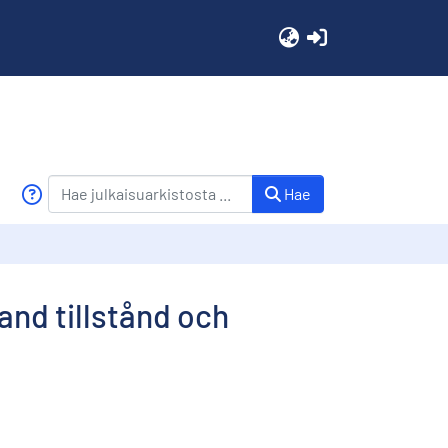
(current)
Hae
and tillstånd och