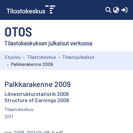
(c
OTOS
Tilastokeskuksen julkaisut verkossa
Etusivu
Tilastokeskus
Tilastojulkaisut
Kokoelmat
Palkkarakenne 2009
Selaa
Palkkarakenne 2009
Lönestrukturstatistik 2009
Structure of Earnings 2009
Tilastokeskus
2011
pra_2009_2011-04-08_fi.pdf