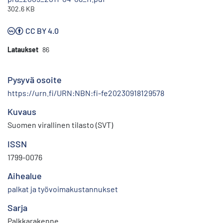
302.6 KB
CC BY 4.0
Lataukset
86
Pysyvä osoite
https://urn.fi/URN:NBN:fi-fe20230918129578
Kuvaus
Suomen virallinen tilasto (SVT)
ISSN
1799-0076
Aihealue
palkat ja työvoimakustannukset
Sarja
Palkkarakenne