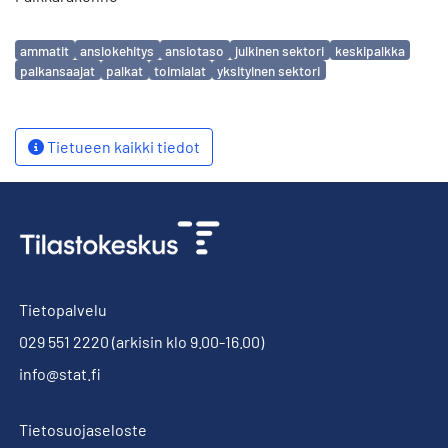
Avainsanat
ammatit
ansiokehitys
ansiotaso
julkinen sektori
keskipalkka
palkansaajat
palkat
toimialat
yksityinen sektori
Tietueen kaikki tiedot
Tietopalvelu
029 551 2220
(arkisin klo 9.00-16.00)
info@stat.fi
Tietosuojaseloste