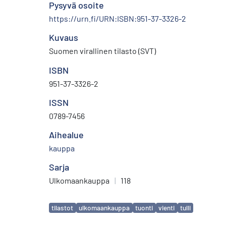
Pysyvä osoite
https://urn.fi/URN:ISBN:951-37-3326-2
Kuvaus
Suomen virallinen tilasto (SVT)
ISBN
951-37-3326-2
ISSN
0789-7456
Aihealue
kauppa
Sarja
Ulkomaankauppa
|
118
Avainsanat
tilastot
ulkomaankauppa
tuonti
vienti
tulli