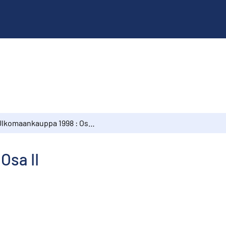
Ulkomaankauppa 1998 : Osa II
Osa II