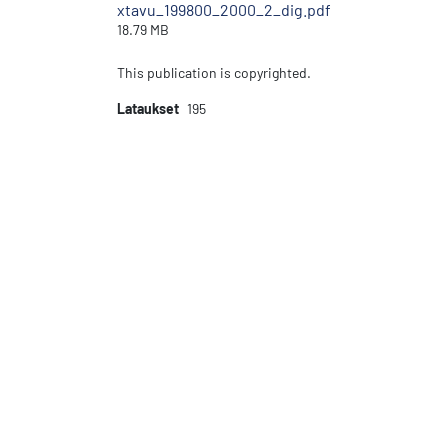
xtavu_199800_2000_2_dig.pdf
18.79 MB
This publication is copyrighted.
Lataukset
195