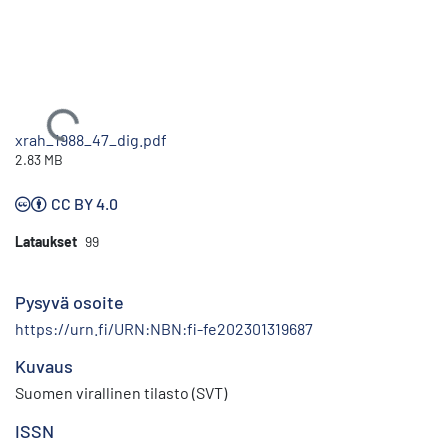
Ladataan...
xrah_1988_47_dig.pdf
2.83 MB
CC BY 4.0
Lataukset
99
Pysyvä osoite
https://urn.fi/URN:NBN:fi-fe202301319687
Kuvaus
Suomen virallinen tilasto (SVT)
ISSN