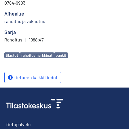
0784-9903
Aihealue
rahoitus ja vakuutus
Sarja
Rahoitus
|
1988:47
Avainsanat
tilastot
rahoitusmarkkinat
pankit
Tietueen kaikki tiedot
Tietopalvelu