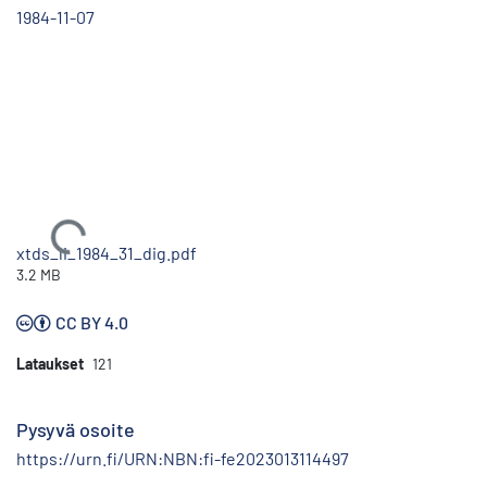
1984-11-07
Ladataan...
xtds_li_1984_31_dig.pdf
3.2 MB
CC BY 4.0
Lataukset
121
Pysyvä osoite
https://urn.fi/URN:NBN:fi-fe2023013114497