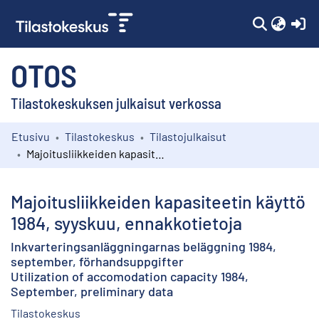
(c
OTOS
Tilastokeskuksen julkaisut verkossa
Etusivu
Tilastokeskus
Tilastojulkaisut
Kokoelmat
Majoitusliikkeiden kapasiteetin käyttö 1984, syyskuu, ennakkotietoja
Selaa
Majoitusliikkeiden kapasiteetin käyttö
1984, syyskuu, ennakkotietoja
Inkvarteringsanläggningarnas beläggning 1984,
september, förhandsuppgifter
Utilization of accomodation capacity 1984,
September, preliminary data
Tilastokeskus