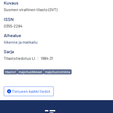
Kuvaus
Suomen virallinen tilasto (SVT)
ISSN
0355-2284
Aihealue
liikenne ja matkailu
Sarja
Tilastotiedotus LI
|
1984:31
Avainsanat
tilastot
majoitusliikkeet
majoitustoiminta
Tietueen kaikki tiedot