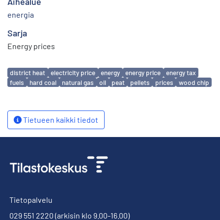
Aihealue
energia
Sarja
Energy prices
Avainsanat
district heat
electricity price
energy
energy price
energy tax
fuels
hard coal
natural gas
oil
peat
pellets
prices
wood chip
Tietueen kaikki tiedot
Tietopalvelu
029 551 2220
(arkisin klo 9.00-16.00)