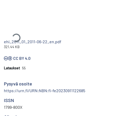
Ladataan...
ehi_2011_01_2011-06-22_en.pdf
321.44 KB
CC BY 4.0
Lataukset
55
Pysyvä osoite
https://urn.fi/URN:NBN:fi-fe20230911122685
ISSN
1799-800X