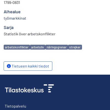
1799-0831
Aihealue
työmarkkinat
Sarja
Statistik över arbetskonflikter
Avainsanat
arbetskonflikter
arbetsliv
näringsgrenar
strejker
Tietueen kaikki tiedot
Tietopalvelu