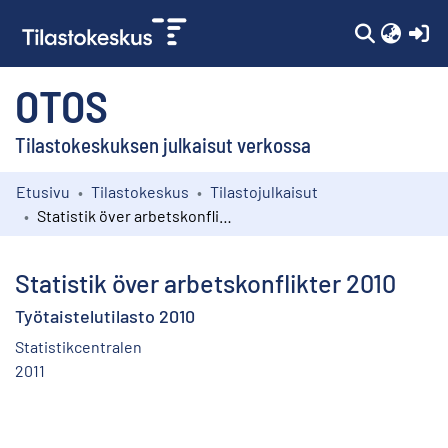
(c
OTOS
Tilastokeskuksen julkaisut verkossa
Etusivu
Tilastokeskus
Tilastojulkaisut
Kokoelmat
Statistik över arbetskonflikter 2010
Selaa
Statistik över arbetskonflikter 2010
Työtaistelutilasto 2010
Statistikcentralen
2011