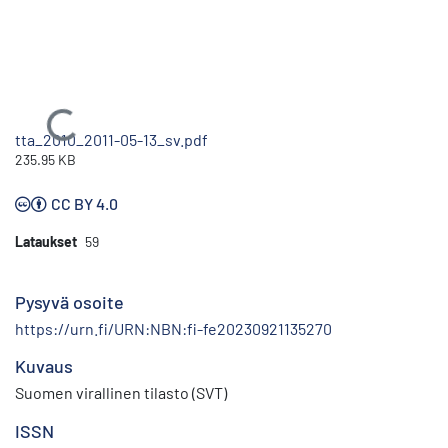
Ladataan...
tta_2010_2011-05-13_sv.pdf
235.95 KB
CC BY 4.0
Lataukset
59
Pysyvä osoite
https://urn.fi/URN:NBN:fi-fe20230921135270
Kuvaus
Suomen virallinen tilasto (SVT)
ISSN