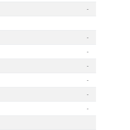
-
-
-
-
-
-
-