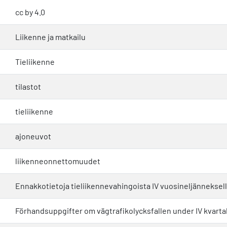
cc by 4.0
Liikenne ja matkailu
Tieliikenne
tilastot
tieliikenne
ajoneuvot
liikenneonnettomuudet
Ennakkotietoja tieliikennevahingoista IV vuosineljänneksell
Förhandsuppgifter om vägtrafikolycksfallen under IV kvarta