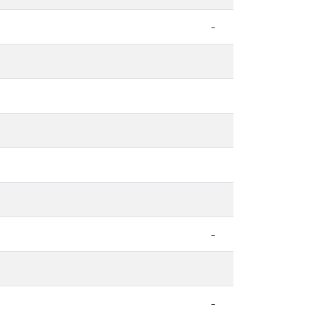
-
-
-