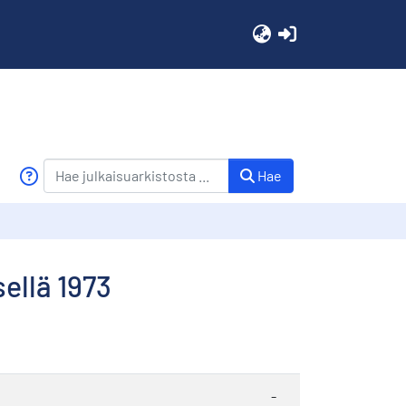
(current)
Hae
ellä 1973
-