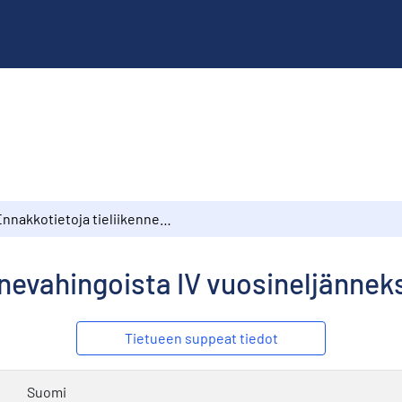
Ennakkotietoja tieliikennevahingoista IV vuosineljänneksellä 1973
nnevahingoista IV vuosineljänneks
Tietueen suppeat tiedot
Suomi