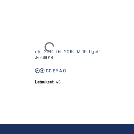
Ladataan...
ehi_2014_04_2015-03-19_fi.pdf
348.66 KB
CC BY 4.0
Lataukset
46