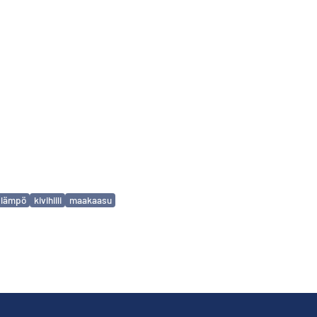
olämpö
kivihiili
maakaasu