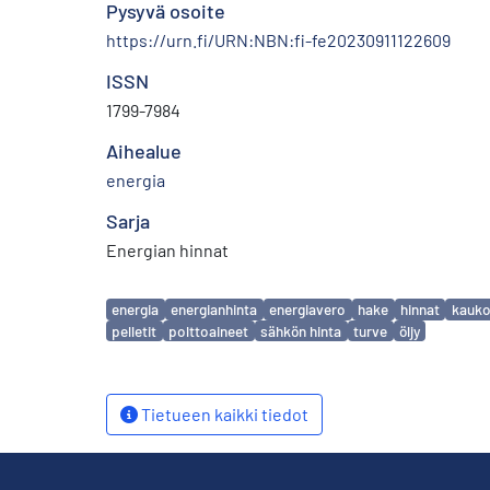
Pysyvä osoite
https://urn.fi/URN:NBN:fi-fe20230911122609
ISSN
1799-7984
Aihealue
energia
Sarja
Energian hinnat
Avainsanat
energia
energianhinta
energiavero
hake
hinnat
kauk
pelletit
polttoaineet
sähkön hinta
turve
öljy
Tietueen kaikki tiedot