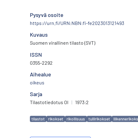
Pysyvä osoite
https://urn.fi/URN:NBN:fi-fe2023013121493
Kuvaus
Suomen virallinen tilasto (SVT)
ISSN
0355-2292
Aihealue
oikeus
Sarja
Tilastotiedotus OI
|
1973:2
Avainsanat
tilastot
rikokset
rikollisuus
tullirikokset
liikennerikok