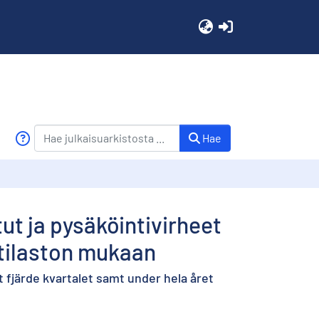
(current)
Hae
tut ja pysäköintivirheet
stilaston mukaan
 fjärde kvartalet samt under hela året