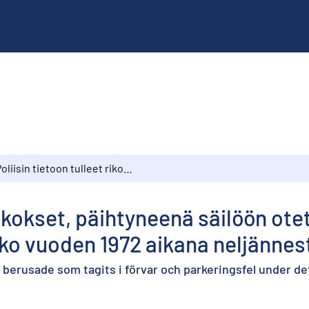
Poliisin tietoon tulleet rikokset, päihtyneenä säilöön otetut ja pysäköintivirheet 4. neljänneksen sekä koko vuoden 1972 aikana neljännestilaston mukaan
 rikokset, päihtyneenä säilöön ote
oko vuoden 1972 aikana neljänne
berusade som tagits i förvar och parkeringsfel under det