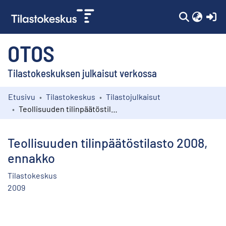
(c
OTOS
Tilastokeskuksen julkaisut verkossa
Etusivu
Tilastokeskus
Tilastojulkaisut
Kokoelmat
Teollisuuden tilinpäätöstilasto 2008, ennakko
Selaa
Teollisuuden tilinpäätöstilasto 2008,
ennakko
Tilastokeskus
2009