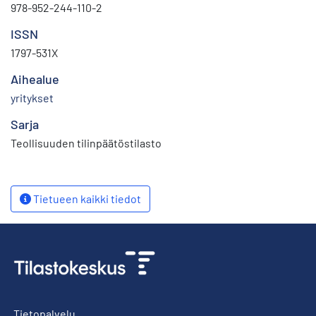
978-952-244-110-2
ISSN
1797-531X
Aihealue
yritykset
Sarja
Teollisuuden tilinpäätöstilasto
Tietueen kaikki tiedot
Tietopalvelu