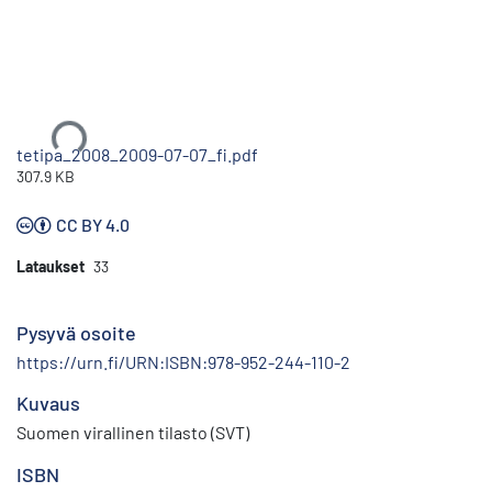
Ladataan...
tetipa_2008_2009-07-07_fi.pdf
307.9 KB
CC BY 4.0
Lataukset
33
Pysyvä osoite
https://urn.fi/URN:ISBN:978-952-244-110-2
Kuvaus
Suomen virallinen tilasto (SVT)
ISBN