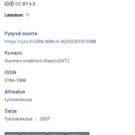
CC BY 4.0
Lataukset
71
Pysyvä osoite
https://urn.fi/URN:NBN:fi-fe2023013111098
Kuvaus
Suomen virallinen tilasto (SVT)
ISSN
0784-7998
Aihealue
työmarkkinat
Sarja
Työmarkkinat
|
2007
Avainsanat