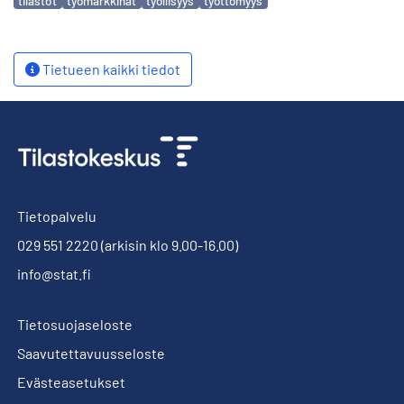
tilastot
työmarkkinat
työllisyys
työttömyys
Tietueen kaikki tiedot
Tietopalvelu
029 551 2220
(arkisin klo 9.00-16.00)
info@stat.fi
Tietosuojaseloste
Saavutettavuusseloste
Evästeasetukset