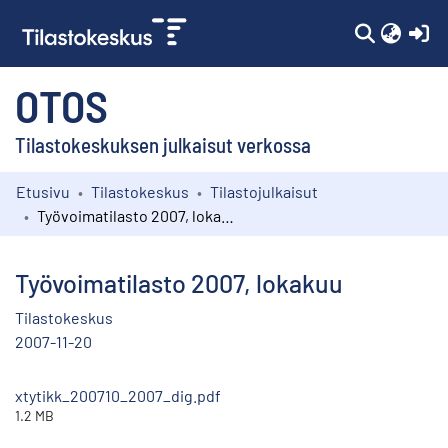
(c
OTOS
Tilastokeskuksen julkaisut verkossa
Etusivu
Tilastokeskus
Tilastojulkaisut
Kokoelmat
Työvoimatilasto 2007, lokakuu
Selaa
Työvoimatilasto 2007, lokakuu
Tilastokeskus
2007-11-20
xtytikk_200710_2007_dig.pdf
1.2 MB