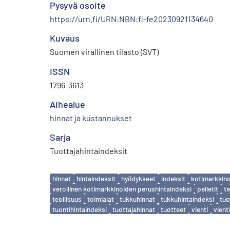
Pysyvä osoite
https://urn.fi/URN:NBN:fi-fe20230921134640
Kuvaus
Suomen virallinen tilasto (SVT)
ISSN
1796-3613
Aihealue
hinnat ja kustannukset
Sarja
Tuottajahintaindeksit
Avainsanat
hinnat
hintaindeksit
hyödykkeet
indeksit
kotimarkkino
verollinen kotimarkkinoiden perushintaindeksi
pelletit
te
teollisuus
toimialat
tukkuhinnat
tukkuhintaindeksi
tuo
tuontihintaindeksi
tuottajahinnat
tuotteet
vienti
vient