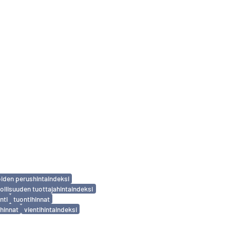
iden perushintaindeksi
ollisuuden tuottajahintaindeksi
nti
tuontihinnat
ihinnat
vientihintaindeksi