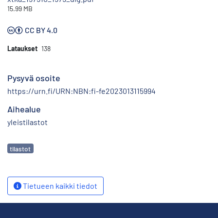
15.99 MB
CC BY 4.0
Lataukset
138
Pysyvä osoite
https://urn.fi/URN:NBN:fi-fe2023013115994
Aihealue
yleistilastot
Avainsanat
tilastot
Tietueen kaikki tiedot