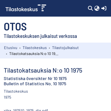
(c
OTOS
Tilastokeskuksen julkaisut verkossa
Etusivu
Tilastokeskus
Tilastojulkaisut
Kokoelmat
Tilastokatsauksia N:o 10 1975
Selaa
Tilastokatsauksia N:o 10 1975
Statistiska översikter Nr 10 1975
Bulletin of Statistics No. 10 1975
Tilastokeskus
1975
xtka_197510_1975_dig.pdf