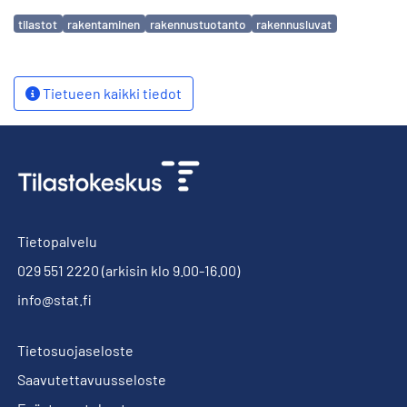
Avainsanat
tilastot
rakentaminen
rakennustuotanto
rakennusluvat
Tietueen kaikki tiedot
Tietopalvelu
029 551 2220
(arkisin klo 9.00-16.00)
info@stat.fi
Tietosuojaseloste
Saavutettavuusseloste