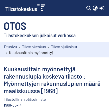
(c
OTOS
Tilastokeskuksen julkaisut verkossa
Etusivu
Tilastokeskus
Tilastojulkaisut
Kokoelmat
Kuukausittain myönnettyjä rakennuslupia koskeva tilasto : Myönnettyjen rakennuslupien määrä maaliskuussa [1968]
Selaa
Kuukausittain myönnettyjä
rakennuslupia koskeva tilasto :
Myönnettyjen rakennuslupien määrä
maaliskuussa [1968]
Tilastollinen päätoimisto
1968-05-14