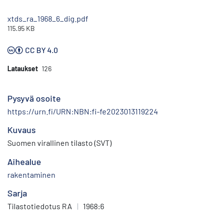
xtds_ra_1968_6_dig.pdf
115.95 KB
CC BY 4.0
Lataukset
126
Pysyvä osoite
https://urn.fi/URN:NBN:fi-fe2023013119224
Kuvaus
Suomen virallinen tilasto (SVT)
Aihealue
rakentaminen
Sarja
Tilastotiedotus RA
|
1968:6