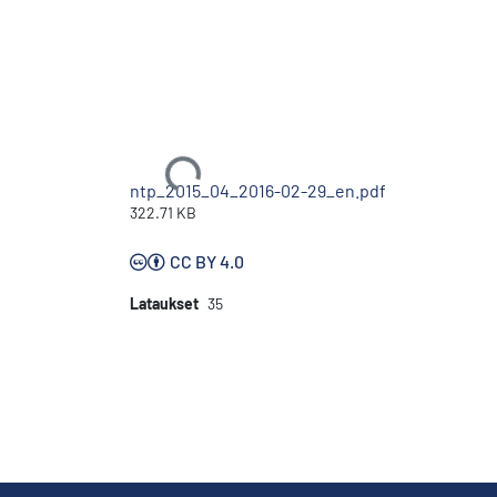
Ladataan...
ntp_2015_04_2016-02-29_en.pdf
322.71 KB
CC BY 4.0
Lataukset
35