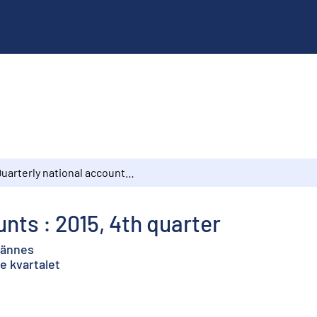
Quarterly national accounts : 2015, 4th quarter
nts : 2015, 4th quarter
ljännes
:e kvartalet