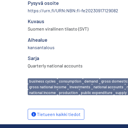
Pysyvä osoite
https://urn.fi/URN:NBN:fi-fe20230917129082
Kuvaus
Suomen virallinen tilasto (SVT)
Aihealue
kansantalous
Sarja
Quarterly national accounts
Avainsanat
business cycles
consumption
demand
gross domestic
gross national income
investments
national accounts
national income
production
public expenditure
supply
Tietueen kaikki tiedot