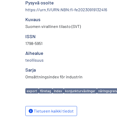
Pysyvä osoite
https://urn.fi/URN:NBN:fi-fe20230919132416
Kuvaus
Suomen virallinen tilasto (SVT)
ISSN
1798-5951
Aihealue
teollisuus
Sarja
Omsättningsindex för industrin
Avainsanat
export
företag
index
konjunkturväxlingar
näringsgren
Tietueen kaikki tiedot