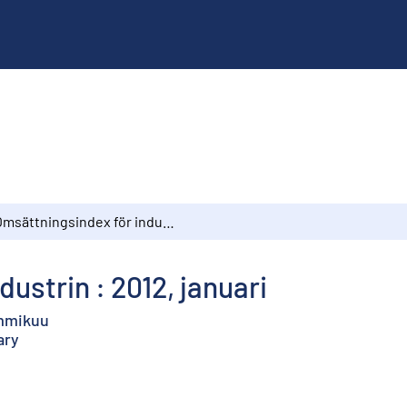
Omsättningsindex för industrin : 2012, januari
ustrin : 2012, januari
ammikuu
ary