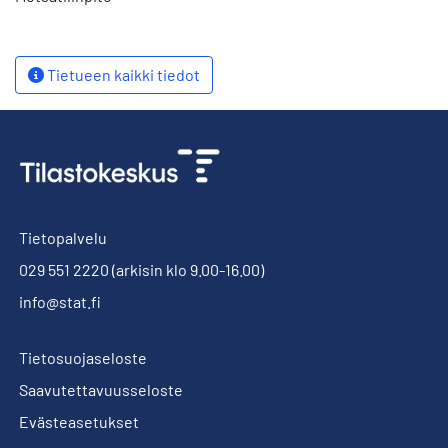
Tietueen kaikki tiedot
Tietopalvelu
029 551 2220
(arkisin klo 9.00-16.00)
info@stat.fi
Tietosuojaseloste
Saavutettavuusseloste
Evästeasetukset