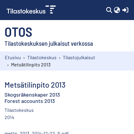
(c
OTOS
Tilastokeskuksen julkaisut verkossa
Etusivu
Tilastokeskus
Tilastojulkaisut
Kokoelmat
Metsätilinpito 2013
Selaa
Metsätilinpito 2013
Skogsräkenskaper 2013
Forest accounts 2013
Tilastokeskus
2014
mettp_2013_2014-12-22_fi.pdf