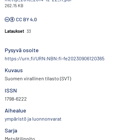
262.15 KB
CC BY 4.0
Lataukset
33
Pysyvä osoite
https://urn.fi/URN:NBN:fi-fe20230906120365
Kuvaus
Suomen virallinen tilasto (SVT)
ISSN
1798-6222
Aihealue
ympäristö ja luonnonvarat
Sarja
Metsätilinpito