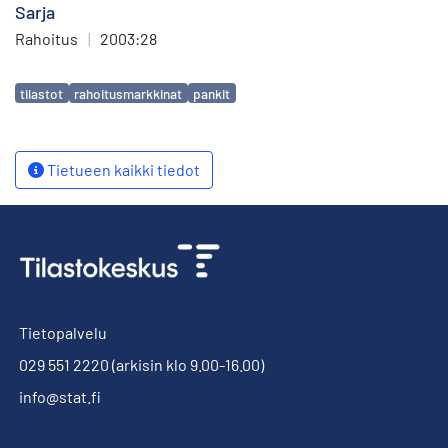
Sarja
Rahoitus
|
2003:28
Avainsanat
tilastot
rahoitusmarkkinat
pankit
Tietueen kaikki tiedot
Tietopalvelu
029 551 2220
(arkisin klo 9.00-16.00)
info@stat.fi