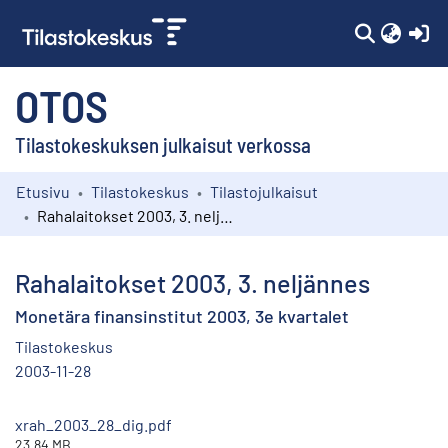
(c
OTOS
Tilastokeskuksen julkaisut verkossa
Etusivu
Tilastokeskus
Tilastojulkaisut
Kokoelmat
Rahalaitokset 2003, 3. neljännes
Selaa
Rahalaitokset 2003, 3. neljännes
Monetära finansinstitut 2003, 3e kvartalet
Tilastokeskus
2003-11-28
xrah_2003_28_dig.pdf
23.84 MB