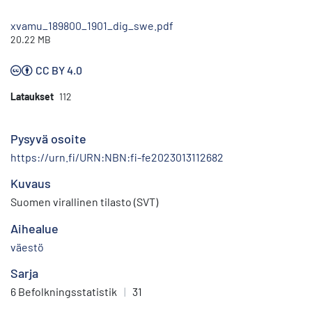
xvamu_189800_1901_dig_swe.pdf
20.22 MB
CC BY 4.0
Lataukset
112
Pysyvä osoite
https://urn.fi/URN:NBN:fi-fe2023013112682
Kuvaus
Suomen virallinen tilasto (SVT)
Aihealue
väestö
Sarja
6 Befolkningsstatistik
|
31