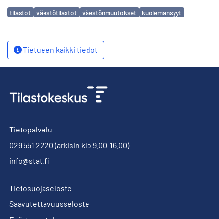
Avainsanat
tilastot
väestötilastot
väestönmuutokset
kuolemansyyt
Tietueen kaikki tiedot
Tietopalvelu
029 551 2220
(arkisin klo 9.00-16.00)
info@stat.fi
Tietosuojaseloste
Saavutettavuusseloste