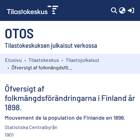
(c
OTOS
Tilastokeskuksen julkaisut verkossa
Etusivu
Tilastokeskus
Tilastojulkaisut
Kokoelmat
Öfversigt af folkmängdsförändringarna i Finland år 1898.
Selaa
Öfversigt af
folkmängdsförändringarna i Finland år
1898.
Mouvement de la population de Finlande en 1898.
Statistiska Centralbyrån
1901