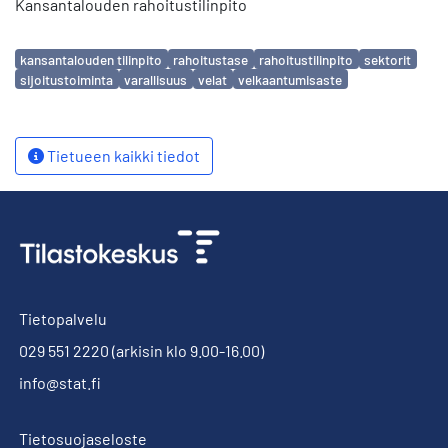
Kansantalouden rahoitustilinpito
Avainsanat
kansantalouden tilinpito
rahoitustase
rahoitustilinpito
sektorit
sijoitustoiminta
varallisuus
velat
velkaantumisaste
Tietueen kaikki tiedot
Tietopalvelu
029 551 2220
(arkisin klo 9.00-16.00)
info@stat.fi
Tietosuojaseloste