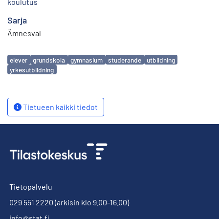
koulutus
Sarja
Ämnesval
Avainsanat
elever
grundskola
gymnasium
studerande
utbildning
yrkesutbildning
Tietueen kaikki tiedot
Tietopalvelu
029 551 2220
(arkisin klo 9.00-16.00)
info@stat.fi