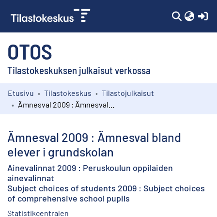
(c
OTOS
Tilastokeskuksen julkaisut verkossa
Etusivu
Tilastokeskus
Tilastojulkaisut
Kokoelmat
Ämnesval 2009 : Ämnesval bland elever i grundskolan
Selaa
Ämnesval 2009 : Ämnesval bland
elever i grundskolan
Ainevalinnat 2009 : Peruskoulun oppilaiden
ainevalinnat
Subject choices of students 2009 : Subject choices
of comprehensive school pupils
Statistikcentralen