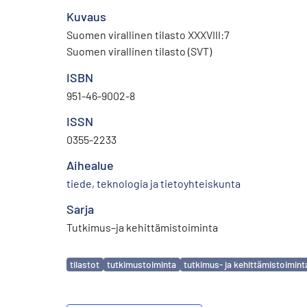
Kuvaus
Suomen virallinen tilasto XXXVIII:7
Suomen virallinen tilasto (SVT)
ISBN
951-46-9002-8
ISSN
0355-2233
Aihealue
tiede, teknologia ja tietoyhteiskunta
Sarja
Tutkimus–ja kehittämistoiminta
Avainsanat
tilastot
tutkimustoiminta
tutkimus- ja kehittämistoimint