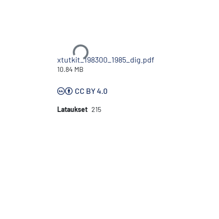
Ladataan...
xtutkit_198300_1985_dig.pdf
10.84 MB
CC BY 4.0
Lataukset
215