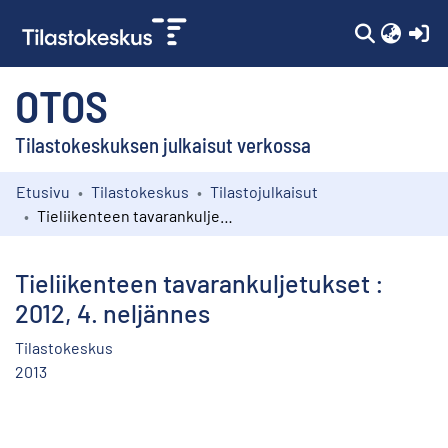
(c
OTOS
Tilastokeskuksen julkaisut verkossa
Etusivu
Tilastokeskus
Tilastojulkaisut
Kokoelmat
Tieliikenteen tavarankuljetukset : 2012, 4. neljännes
Selaa
Tieliikenteen tavarankuljetukset :
2012, 4. neljännes
Tilastokeskus
2013