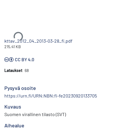
Ladataan...
kttav_2012_04_2013-03-28_fi.pdf
215.41 KB
CC BY 4.0
Lataukset
68
Pysyvä osoite
https://urn.fi/URN:NBN:fi-fe20230920133705
Kuvaus
Suomen virallinen tilasto (SVT)
Aihealue