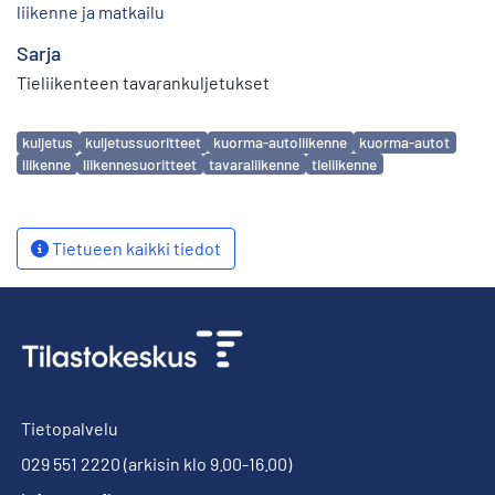
liikenne ja matkailu
Sarja
Tieliikenteen tavarankuljetukset
Avainsanat
kuljetus
kuljetussuoritteet
kuorma-autoliikenne
kuorma-autot
liikenne
liikennesuoritteet
tavaraliikenne
tieliikenne
Tietueen kaikki tiedot
Tietopalvelu
029 551 2220
(arkisin klo 9.00-16.00)