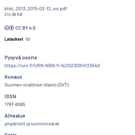
khki_2013_2015-02-12_en.pdf
214.86 KB
CC BY 4.0
Lataukset
59
Pysyvä osoite
https://urn.fi/URN:NBN:fi-fe20230914125540
Kuvaus
Suomen virallinen tilasto (SVT)
ISSN
1797-6065
Aihealue
ympäristö ja luonnonvarat
Sarja