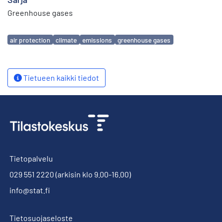
Greenhouse gases
Avainsanat
air protection
climate
emissions
greenhouse gases
Tietueen kaikki tiedot
Tietopalvelu
029 551 2220
(arkisin klo 9.00-16.00)
info@stat.fi
Tietosuojaseloste