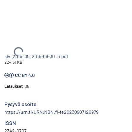
Ladataan...
slv_2015_05_2015-06-30_fi.pdf
224.51 KB
CC BY 4.0
Lataukset
35
Pysyvä osoite
https://urn.fi/URN:NBN:fi-fe20230907120979
ISSN
2342-0707