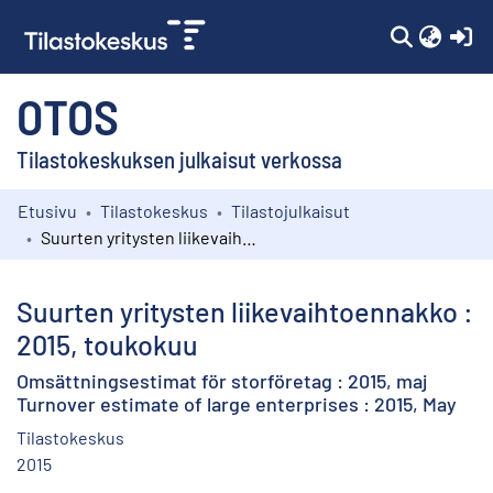
(c
OTOS
Tilastokeskuksen julkaisut verkossa
Etusivu
Tilastokeskus
Tilastojulkaisut
Kokoelmat
Suurten yritysten liikevaihtoennakko : 2015, toukokuu
Selaa
Suurten yritysten liikevaihtoennakko :
2015, toukokuu
Omsättningsestimat för storföretag : 2015, maj
Turnover estimate of large enterprises : 2015, May
Tilastokeskus
2015