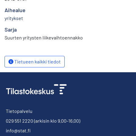
Aihealue
yritykset
Sarja
Suurten yritysten liikevaihtoennakko
Tietueen kaikki tiedot
Tietopalvelu
029 551 2220
(arkisin klo 9.00-16.00)
info@stat.fi