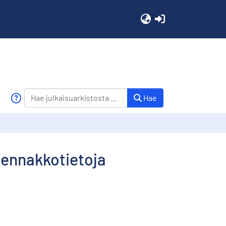
(current)
Hae
 ennakkotietoja