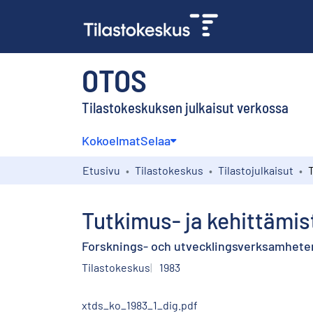
OTOS
Tilastokeskuksen julkaisut verkossa
Kokoelmat
Selaa
Etusivu
Tilastokeskus
Tilastojulkaisut
Tutkimus- ja kehittämi
Forsknings- och utvecklingsverksamheten 
Tilastokeskus
1983
xtds_ko_1983_1_dig.pdf