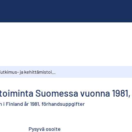
Tutkimus- ja kehittämistoiminta Suomessa vuonna 1981, ennakkotietoja
stoiminta Suomessa vuonna 1981,
i Finland år 1981, förhandsuppgifter
Pysyvä osoite