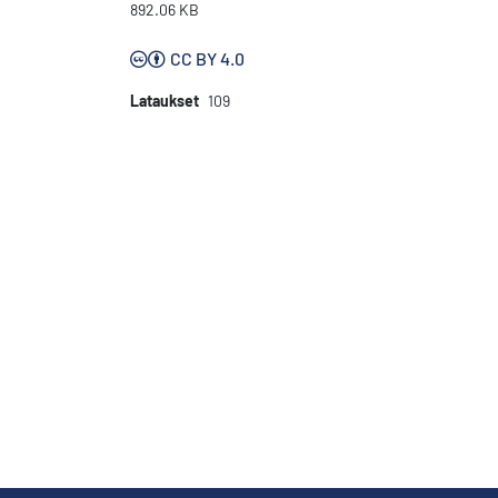
892.06 KB
CC BY 4.0
Lataukset
109