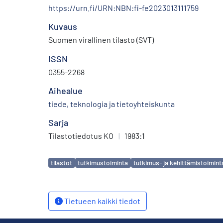
https://urn.fi/URN:NBN:fi-fe2023013111759
Kuvaus
Suomen virallinen tilasto (SVT)
ISSN
0355-2268
Aihealue
tiede, teknologia ja tietoyhteiskunta
Sarja
Tilastotiedotus KO
|
1983:1
Avainsanat
tilastot
tutkimustoiminta
tutkimus- ja kehittämistoimint
Tietueen kaikki tiedot