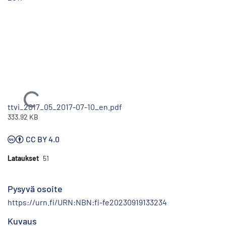
Ladataan...
ttvi_2017_05_2017-07-10_en.pdf
333.92 KB
CC BY 4.0
Lataukset
51
Pysyvä osoite
https://urn.fi/URN:NBN:fi-fe20230919133234
Kuvaus