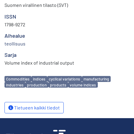
Suomen virallinen tilasto (SVT)
ISSN
1798-9272
Aihealue
teollisuus
Sarja
Volume index of industrial output
Avainsanat
Commodities
indices
cyclical variations
manufacturing
industries
production
products
volume indices
Tietueen kaikki tiedot