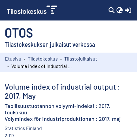
(c
OTOS
Tilastokeskuksen julkaisut verkossa
Etusivu
Tilastokeskus
Tilastojulkaisut
Kokoelmat
Volume index of industrial output : 2017, May
Selaa
Volume index of industrial output :
2017, May
Teollisuustuotannon volyymi-indeksi : 2017,
toukokuu
Volymindex för industriproduktionen : 2017, maj
Statistics Finland
2017