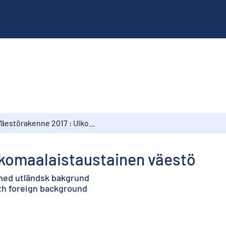
Väestörakenne 2017 : Ulkomaalaistaustainen väestö
lkomaalaistaustainen väestö
 med utländsk bakgrund
ith foreign background