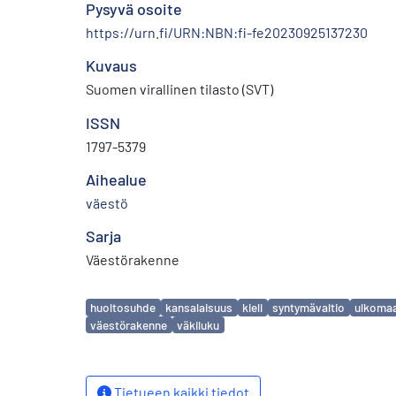
Pysyvä osoite
https://urn.fi/URN:NBN:fi-fe20230925137230
Kuvaus
Suomen virallinen tilasto (SVT)
ISSN
1797-5379
Aihealue
väestö
Sarja
Väestörakenne
Avainsanat
huoltosuhde
kansalaisuus
kieli
syntymävaltio
ulkomaa
väestörakenne
väkiluku
Tietueen kaikki tiedot