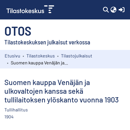
(c
OTOS
Tilastokeskuksen julkaisut verkossa
Etusivu
Tilastokeskus
Tilastojulkaisut
Kokoelmat
Suomen kauppa Venäjän ja ulkovaltojen kanssa sekä tullilaitoksen ylöskanto vuonna 1903
Selaa
Suomen kauppa Venäjän ja
ulkovaltojen kanssa sekä
tullilaitoksen ylöskanto vuonna 1903
Tullihallitus
1904