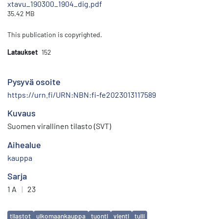
xtavu_190300_1904_dig.pdf
35.42 MB
This publication is copyrighted.
Lataukset
152
Pysyvä osoite
https://urn.fi/URN:NBN:fi-fe2023013117589
Kuvaus
Suomen virallinen tilasto (SVT)
Aihealue
kauppa
Sarja
1 A
|
23
Avainsanat
tilastot
ulkomaankauppa
tuonti
vienti
tulli