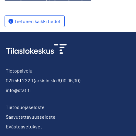
Tietueen kaikki tiedot
Tietopalvelu
029 551 2220
(arkisin klo 9.00-16.00)
info@stat.fi
Tietosuojaseloste
Saavutettavuusseloste
Evästeasetukset