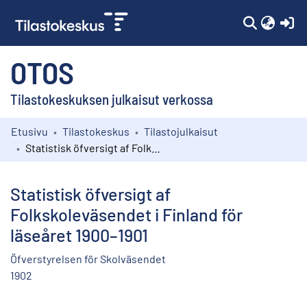
(c
OTOS
Tilastokeskuksen julkaisut verkossa
Etusivu
Tilastokeskus
Tilastojulkaisut
Kokoelmat
Statistisk öfversigt af Folkskoleväsendet i Finland för läseåret 1900–1901
Selaa
Statistisk öfversigt af
Folkskoleväsendet i Finland för
läseåret 1900–1901
Öfverstyrelsen för Skolväsendet
1902