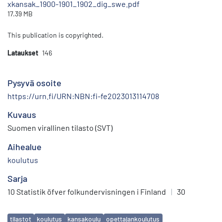
xkansak_1900-1901_1902_dig_swe.pdf
17.39 MB
This publication is copyrighted.
Lataukset
146
Pysyvä osoite
https://urn.fi/URN:NBN:fi-fe2023013114708
Kuvaus
Suomen virallinen tilasto (SVT)
Aihealue
koulutus
Sarja
10 Statistik öfver folkundervisningen i Finland
|
30
Avainsanat
tilastot
koulutus
kansakoulu
opettajankoulutus