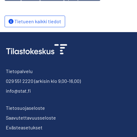
Tietueen kaikki tiedot
Tietopalvelu
029 551 2220
(arkisin klo 9.00-16.00)
info@stat.fi
Tietosuojaseloste
Saavutettavuusseloste
Evästeasetukset