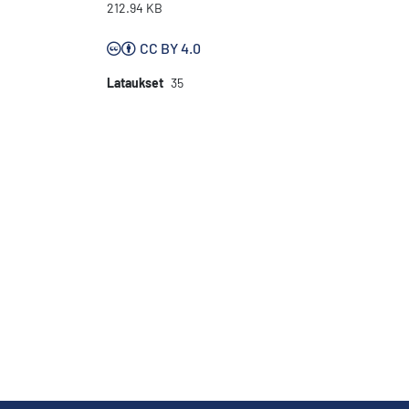
212.94 KB
CC BY 4.0
Lataukset
35