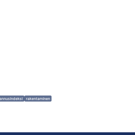
annusindeksi
rakentaminen