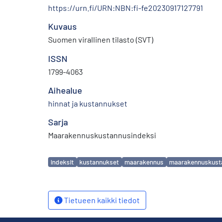
https://urn.fi/URN:NBN:fi-fe20230917127791
Kuvaus
Suomen virallinen tilasto (SVT)
ISSN
1799-4063
Aihealue
hinnat ja kustannukset
Sarja
Maarakennuskustannusindeksi
Avainsanat
indeksit
kustannukset
maarakennus
maarakennuskust
Tietueen kaikki tiedot