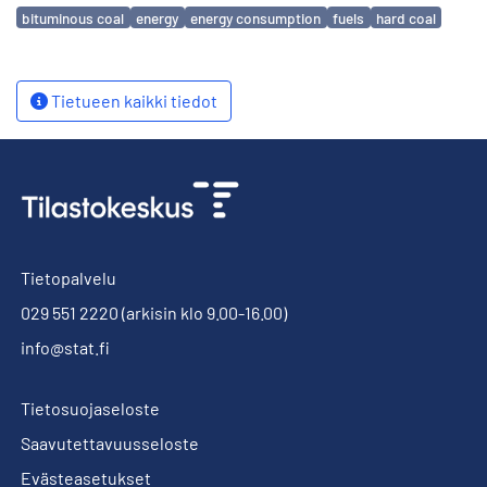
Avainsanat
bituminous coal
energy
energy consumption
fuels
hard coal
Tietueen kaikki tiedot
Tietopalvelu
029 551 2220
(arkisin klo 9.00-16.00)
info@stat.fi
Tietosuojaseloste
Saavutettavuusseloste
Evästeasetukset