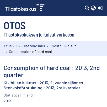
(c
OTOS
Tilastokeskuksen julkaisut verkossa
Etusivu
Tilastokeskus
Tilastojulkaisut
Kokoelmat
Consumption of hard coal : 2013, 2nd quarter
Selaa
Consumption of hard coal : 2013, 2nd
quarter
Kivihiilen kulutus : 2013, 2. vuosineljännes
Stenkolsförbrukning : 2013, 2:a kvartalet
Statistics Finland
2013